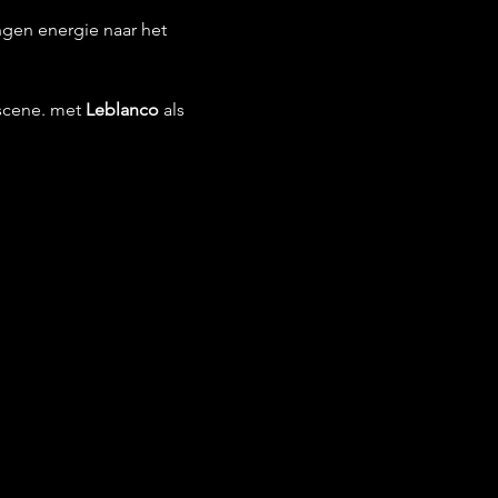
ngen energie naar het 
scene. met 
Leblanco
 als 